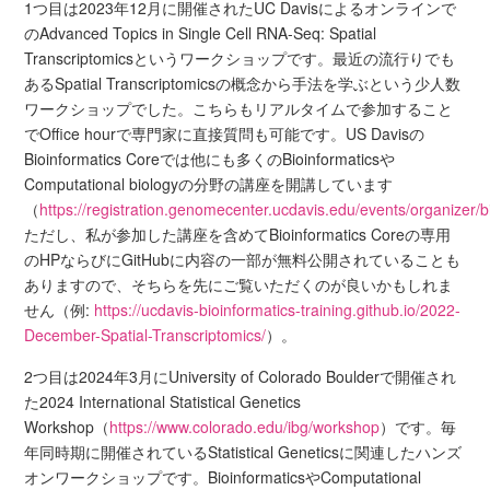
1つ目は2023年12月に開催されたUC Davisによるオンラインで
のAdvanced Topics in Single Cell RNA-Seq: Spatial
Transcriptomicsというワークショップです。最近の流行りでも
あるSpatial Transcriptomicsの概念から手法を学ぶという少人数
ワークショップでした。こちらもリアルタイムで参加すること
でOffice hourで専門家に直接質問も可能です。US Davisの
Bioinformatics Coreでは他にも多くのBioinformaticsや
Computational biologyの分野の講座を開講しています
（
https://registration.genomecenter.ucdavis.edu/events/organizer/b
ただし、私が参加した講座を含めてBioinformatics Coreの専用
のHPならびにGitHubに内容の一部が無料公開されていることも
ありますので、そちらを先にご覧いただくのが良いかもしれま
せん（例:
https://ucdavis-bioinformatics-training.github.io/2022-
December-Spatial-Transcriptomics/
）。
2つ目は2024年3月にUniversity of Colorado Boulderで開催され
た2024 International Statistical Genetics
Workshop（
https://www.colorado.edu/ibg/workshop
）です。毎
年同時期に開催されているStatistical Geneticsに関連したハンズ
オンワークショップです。BioinformaticsやComputational