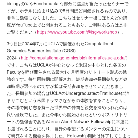
biologyのややFundamentalな部分に焦点が当たったセミナーで
すが、ホテルに泊まり込みで5日間ほど開催されるものであり、
非常に勉強になりました。こちらはセミナー後にほとんどの講
座がYouTube上で公開されることもあり、ご興味ある方は是非
ご覧ください（
https://www.youtube.com/@isg-workshop
）。
3つ目は2024年7月にUCLAで開催されたComputational
Genomics Summer Institute (CGSI)
2024（
http://computationalgenomics.bioinformatics.ucla.edu/
）
です。こちらはUCLAが中心となって米国を中心とした各国の
Facultyを呼び開催される最大1ヶ月程度のリトリート形式の勉
強会です。毎年同時期に開催され、短期参加や長期参加など参
加時期が選べるのですが私は長期参加をさせていただきまし
た。長期参加の場合はUCLAのUndergraduateのFrat houseに泊
まりこむという米国ドラマさながらの体験をすることになり、
その場で同じ志を持った世界中の仲間と親交を深められたのは
良い経験でした。また今年から開始されたというポストリトリ
ートの勉強会であるWarren Alpert Network Fellowshipに幸運に
も選ばれることになり、自身の希望するメンターの先生につい
て研究をする機会を得ました。Fellowship期間は終了してしまっ