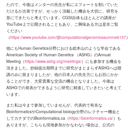
たので、今後はメンターの先生が私にエフォートを割いていた
だけるか次第ですが、せっかく頂戴した機会を大切に、研究を
形にできたらと考えています。CGSI自体もほとんどの講座が
YouTube上で公開されることもあり、ご興味ある方は是非ご覧
ください
（
https://www.youtube.com/@computationalgenomicssumme6137
他にもHuman Genetics分野における総本山のような学会である
American Society of Human Genetics （ASHG）のAnnual
Meeting（
https://www.ashg.org/meetings/
）にも参加する機会を
頂きました。抄録提出期間までに研究がまとまらずASHGへは聴
講のみに留まりましたが、他の日本人の先生方にもお目にかか
ることができ、大変貴重な交流の機会となりました。今後は
ASHGでの発表ができるように研究に精進していきたいと考えて
います。
また私は今まで参加していませんが、代表的で有名な
BioinformaticsやComputational biology分野のレクチャー機会と
してカナダでのBioinformatics.ca（
https://bioinformatics.ca/
）も
ありますが、こちらも現地参加がかなわない場合は、公式の