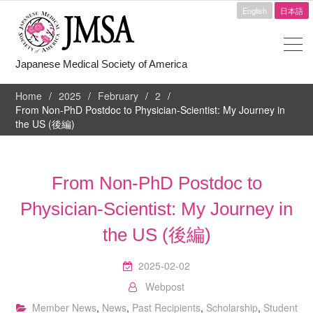
English
日本語
Japanese Medical Society of America
Home
2025
February
2
From Non-PhD Postdoc to Physician-Scientist: My Journey in
the US (後編)
From Non-PhD Postdoc to
Physician-Scientist: My Journey in
the US (後編)
2025-02-02
Webpost
Member News
,
News
,
Past Recipients
,
Scholarship
,
Student