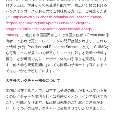
ログラムは、学外からでも受講可能です。幅広い分野における
ハンズオンコースがあるのでご興味ある方は是非ご確認くださ
い（
https://www.publichealth.columbia.edu/academics/non-
degree-special-programs/professional-non-degree-
programs/skills-health-research-professionals-sharp-
training
）。他にも米国国民もしくは米国永住者（Green card保
有者）であれば更にトレーニングの門戸は開かれます。これら
の情報は特にPostdoctoral Research Scientistに対してCUIMCか
ら毎週メールが届くので豊富なリソースに対する最新の情報を
得ることが可能であり、サポート体制の手厚さを実感していま
す。他大学や研究期間においても同様のサポートは存在するの
ではないかと予想しています。
大学外のレクチャー機会について
米国に滞在することで、日本では受講の機会が限られている多
くのレクチャーを現地もしくは時差なくオンラインで受講する
ことが可能となります。私は島田先生のご配慮とご厚意があ
り、いくつかの現地レクチャーに参加させていただきました。