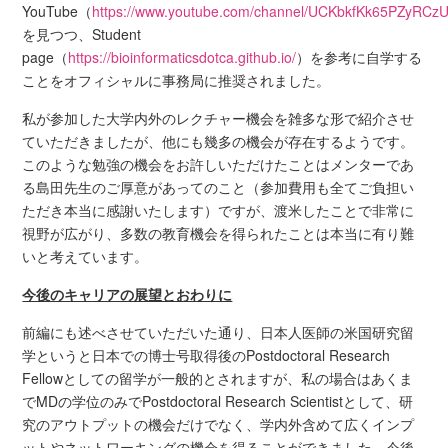
YouTube（
https://www.youtube.com/channel/UCKbkfKk65PZyRC
を見つつ、Student
page（
https://bioinformaticsdotca.github.io/
）を参考に自学する
ことをオフィシャルに事務局に推奨されました。
私が参加した大学内外のレクチャー機会を雑多な形で紹介させ
ていただきましたが、他にも幾多の機会が存在するようです。
このような勉強の機会をお許しいただけたことはメンターであ
る島田先生のご厚意があってのこと（参加費用も全てご負担い
ただき本当に感謝いたします）ですが、渡米したことで非常に
視野が広がり、多数の教育機会を得られたことは本当に有り難
いと考えています。
今後のキャリアの展望とおわりに
前編にも述べさせていただいた通り、日本人医師の米国研究留
学というと日本での博士号取得後のPostdoctoral Research
Fellowとしての留学が一般的とされますが、私の場合はあくま
でMDの学位のみでPostdoctoral Research Scientistとして、研
究のアウトプットの機会だけでなく、学内外含めて広くインプ
ットやネットワーキングの機会を得ることができました。今後