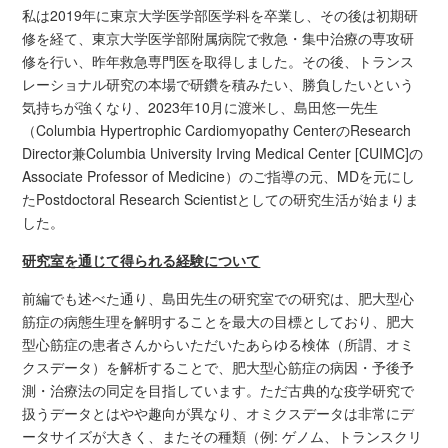
私は2019年に東京大学医学部医学科を卒業し、その後は初期研
修を経て、東京大学医学部附属病院で救急・集中治療の専攻研
修を行い、昨年救急専門医を取得しました。その後、トランス
レーショナル研究の本場で研鑽を積みたい、勝負したいという
気持ちが強くなり、2023年10月に渡米し、島田悠一先生
（Columbia Hypertrophic Cardiomyopathy CenterのResearch
Director兼Columbia University Irving Medical Center [CUIMC]の
Associate Professor of Medicine）のご指導の元、MDを元にし
たPostdoctoral Research Scientistとしての研究生活が始まりま
した。
研究室を通じて得られる経験について
前編でも述べた通り、島田先生の研究室での研究は、肥大型心
筋症の病態生理を解明することを最大の目標としており、肥大
型心筋症の患者さんからいただいたあらゆる検体（所謂、オミ
クスデータ）を解析することで、肥大型心筋症の病因・予後予
測・治療法の同定を目指しています。ただ古典的な疫学研究で
扱うデータとはやや趣向が異なり、オミクスデータは非常にデ
ータサイズが大きく、またその種類（例: ゲノム、トランスクリ