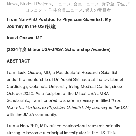
News
,
Student Projects
,
ニュース
,
会員ニュース
,
奨学金
,
学生プ
ロジェクト
,
学生会員ニュース
,
過去の受賞者
From Non-PhD Postdoc to Physician-Scientist: My
Journey in the US (
後編
)
Itsuki Osawa, MD
(2024
年度
Mitsui USA-JMSA Scholarship Awardee
)
ABSTRACT
I am Itsuki Osawa, MD, a Postdoctoral Research Scientist
under the mentorship of Dr. Yuichi Shimada at the Division of
Cardiology, Columbia University Irving Medical Center, since
October 2023. As a recipient of the Mitsui USA-JMSA
Scholarship, I am honored to share my essay, entitled
“From
Non-PhD Postdoc to Physician-Scientist: My Journey in the US,”
with the JMSA community.
I am a Non-PhD, MD-trained postdoctoral research scientist
striving to become a principal investigator in the US. This