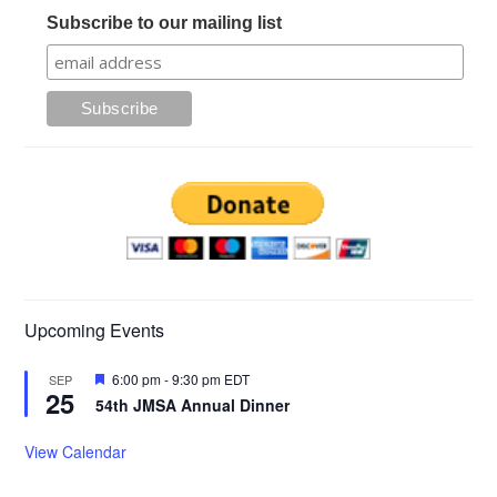
Subscribe to our mailing list
Upcoming Events
Featured
6:00 pm
-
9:30 pm
EDT
SEP
25
54th JMSA Annual Dinner
View Calendar