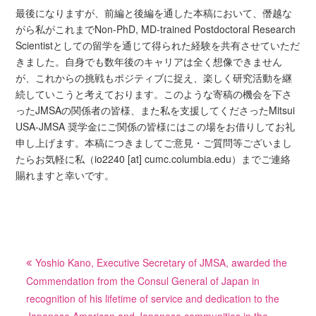
最後になりますが、前編と後編を通した本稿において、僭越な
がら私がこれまでNon-PhD, MD-trained Postdoctoral Research
Scientistとしての留学を通じて得られた経験を共有させていただ
きました。自身でも数年後のキャリアは全く想像できません
が、これからの挑戦もポジティブに捉え、楽しく研究活動を継
続していこうと考えております。このような寄稿の機会を下さ
ったJMSAの関係者の皆様、また私を支援してくださったMitsui
USA-JMSA 奨学金にご関係の皆様にはこの場をお借りしてお礼
申し上げます。本稿につきましてご意見・ご質問等ございまし
たらお気軽に私（io2240 [at] cumc.columbia.edu）までご連絡
賜れますと幸いです。
Post
Yoshio Kano, Executive Secretary of JMSA, awarded the
navigation
Commendation from the Consul General of Japan in
recognition of his lifetime of service and dedication to the