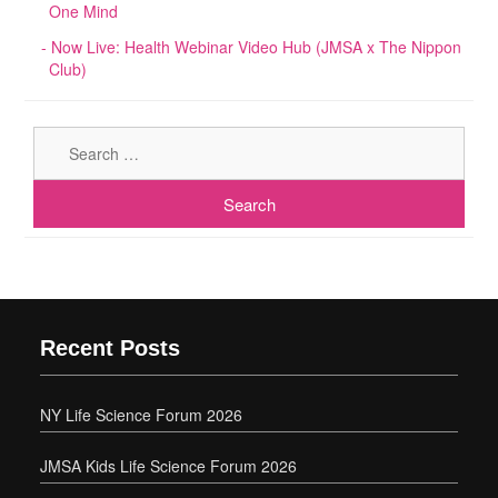
One Mind
Now Live: Health Webinar Video Hub (JMSA x The Nippon
Club)
Sear
for:
Recent Posts
NY Life Science Forum 2026
JMSA Kids Life Science Forum 2026