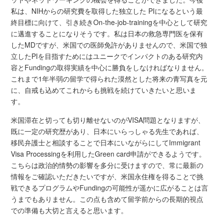
私は、NIHからの研究費を取得した独立した PIになるという最
終目標に向けて、引き続きOn-the-job-trainingを中心として研究
に邁進することになりそうです。私は日本の救急専門医を保有
したMDですが、米国での医師免許がありませんので、米国で独
立したPIを目指すためにはユニークでインパクトのある研究内
容とFundingの取得実績を中心に勝負をしなければなりません。
これまで1年半弱の留学で得られた漠然とした将来の青写真を元
に、自戒も込めてこれからも挑戦を続けていきたいと思いま
す。
米国滞在と切っても切り離せないのがVISA問題となりますが、
既に一定の研究歴があり、日本にいらっしゃる先生であれば、
移民弁護士と相談することで日本にいながらにしてImmigrant
Visa Processingを利用したGreen card申請ができるようです。
こちらは政治的情勢の影響を多分に受けますので、常に最新の
情報をご確認いただきたいですが、米国永住権を得ることで挑
戦できるプログラムやFundingの可能性が遥かに広がることは言
うまでもありません。この点も含めて留学前からの長期的視点
での準備も大切と言えると思います。