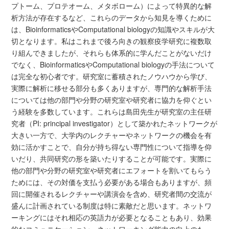
プトーム、プロテオーム、メタボローム）によって特異的な解
析方法が存在するなど、これらのデータから知見を導くために
は、BioinformaticsやComputational biologyの知識やスキルが大
切となります。私はこれまで後ろ向きの観察疫学研究に複数取
り組んできましたが、それらも体系的に学んだことがないだけ
でなく、BioinformaticsやComputational biologyの手法について
は完全な初心者です。研究室に蓄積されたノウハウから学び、
実際に解析に移せる部分も多くありますが、専門的な解析手法
については他の部門や分野の研究室や研究者に協力を仰ぐとい
う経験を多数しています。これらは島田先生が研究室の主任研
究者（PI: principal investigator）として築かれたネットワークが
大きい一方で、大学内のレクチャーやネットワークの機会を有
効に活かすことで、自分が持ち得ない専門性について指導を仰
いだり、共同研究の形を築いたりすることが可能です。実際に
他の部門や分野の研究室や研究者にエフォートを割いてもらう
ためには、その対価を支払う必要がある場合もありますが、頻
回に開催されるレクチャーや講演会を含め、研究者間の交流が
盛んに計画されている制度は特に素敵だと思います。ネットワ
ーキングにはそれ相応の英語力が必要となることもあり、効果