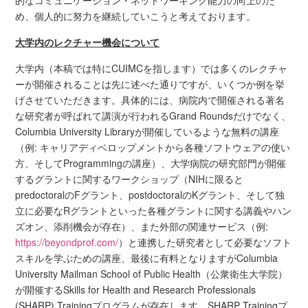
的なコミュニケーション・ネットワーキング能力の向上のた
め、個人的に努力を継続していこうと考えております。
大学内のレクチャー機会について
大学内（本稿では特にCUIMCを指します）では多くのレクチャ
ーが開催されることは先に述べた通りですが、いくつか例を挙
げさせていただきます。具体的には、病院内で開催される著名
な研究者が呼ばれて講演が行われるGrand Roundsだけでなく、
Columbia University Libraryが開催しているような無料の講座
（例: キャリアディベロップメントから各種ソフトウェアの使い
方、そしてProgrammingの講座）、大学病院の研究部門が開催
するグラントに関するワークショップ（NIHに限ると
predoctoralのFグラント、postdoctoralのKグラント、そして独
立に必要なRグラントといった各種グラントに関する講義やハン
ズオン、添削機会が存在）、また外部の関連サービス（例:
https://beyondprof.com/
）と連携した研究者として必要なソフト
スキルを学ぶための講座、最後に有料となりますがColumbia
University Mailman School of Public Health（公衆衛生大学院）
が開催するSkills for Health and Research Professionals
(SHARP) Trainingプログラムが存在します。SHARP Trainingプ