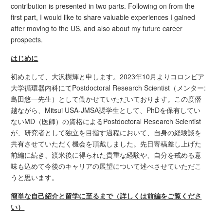
contribution is presented in two parts. Following on from the
first part, I would like to share valuable experiences I gained
after moving to the US, and also about my future career
prospects.
はじめに
初めまして、大沢樹輝と申します。2023年10月よりコロンビア
大学循環器内科にてPostdoctoral Research Scientist（メンター:
島田悠一先生）として働かせていただいております。この度僭
越ながら、Mitsui USA-JMSA奨学生として、PhDを保有してい
ないMD（医師）の資格によるPostdoctoral Research Scientist
が、研究者として独立を目指す過程において、自身の経験談を
共有させていただく機会を頂戴しました。先日寄稿差し上げた
前編に続き、渡米後に得られた貴重な経験や、自分を戒める意
味も込めて今後のキャリアの展望について述べさせていただこ
うと思います。
簡単な自己紹介と留学に至るまで（詳しくは前編をご覧くださ
い）