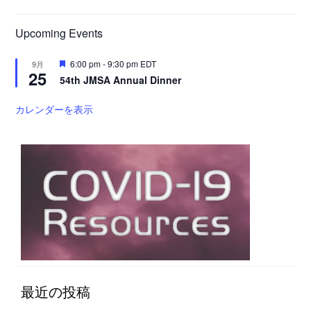
Upcoming Events
注
6:00 pm
-
9:30 pm
EDT
9月
25
目
54th JMSA Annual Dinner
カレンダーを表示
最近の投稿