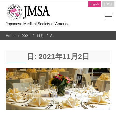
English
日本語
Japanese Medical Society of America
Home
2021
11月
2
日:
2021年11月2日