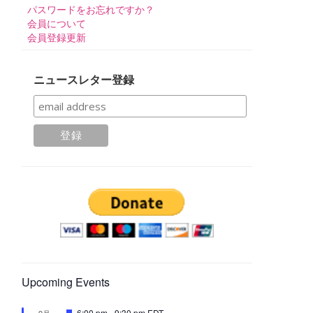
パスワードをお忘れですか？
会員について
会員登録更新
ニュースレター登録
Upcoming Events
注
6:00 pm
-
9:30 pm
EDT