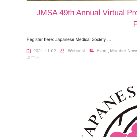
JMSA 49th Annual Virtual P
Register here: Japanese Medical Society …
2021-11-02
Webpost
Event
,
Member New
ュース