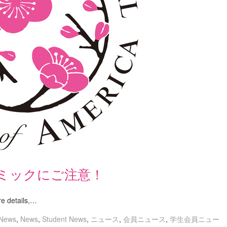
ミックにご注意！
tails,…
News
,
News
,
Student News
,
ニュース
,
会員ニュース
,
学生会員ニュー