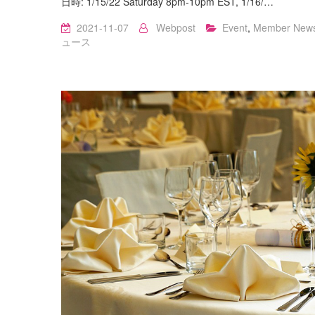
日時: 1/15/22 Saturday 8pm-10pm EST, 1/16/…
2021-11-07
Webpost
Event
,
Member New
ュース