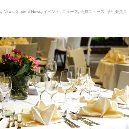
s
,
News
,
Student News
,
イベント
,
ニュース
,
会員ニュース
,
学生会員ニ