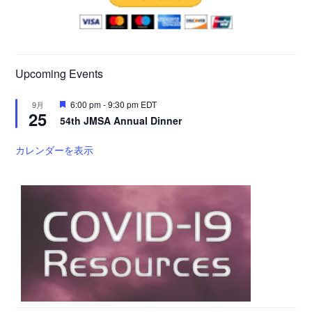
Upcoming Events
注
6:00 pm
-
9:30 pm
EDT
9月
25
目
54th JMSA Annual Dinner
カレンダーを表示