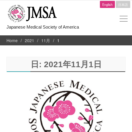
English
日本語
Japanese Medical Society of America
Home
2021
11月
1
日:
2021年11月1日