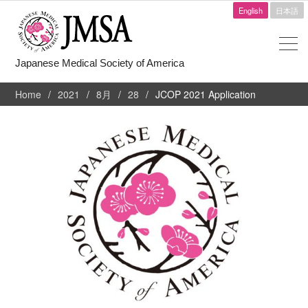
English
日本語
Japanese Medical Society of America
Home
2021
8月
28
JCOP 2021 Application