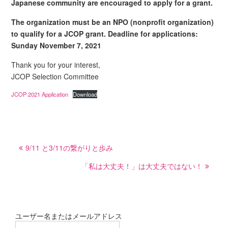
Japanese community are encouraged to apply for a grant.
The organization must be an NPO (nonprofit organization)
to qualify for a JCOP grant. Deadline for applications:
Sunday November 7, 2021
Thank you for your interest,
JCOP Selection Committee
JCOP 2021 Application
Download
投
9/11 と3/11の繋がりと歩み
稿
ナ
「私は大丈夫！」は大丈夫ではない！
ビ
ゲ
ー
ユーザー名またはメールアドレス
シ