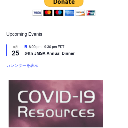
Upcoming Events
注
6:00 pm
-
9:30 pm
EDT
9月
25
目
54th JMSA Annual Dinner
カレンダーを表示