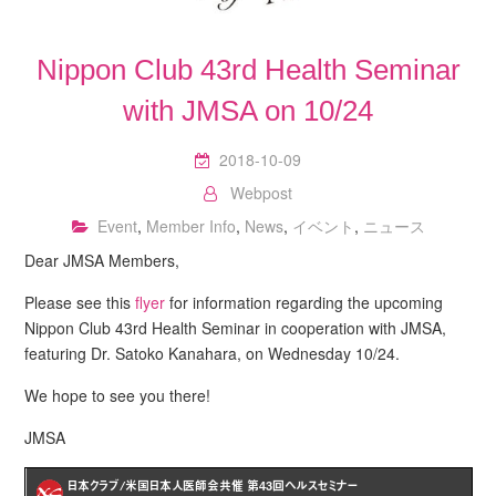
Nippon Club 43rd Health Seminar
with JMSA on 10/24
2018-10-09
Webpost
Event
,
Member Info
,
News
,
イベント
,
ニュース
Dear JMSA Members,
Please see this
flyer
for information regarding the upcoming
Nippon Club 43rd Health Seminar in cooperation with JMSA,
featuring Dr. Satoko Kanahara, on Wednesday 10/24.
We hope to see you there!
JMSA