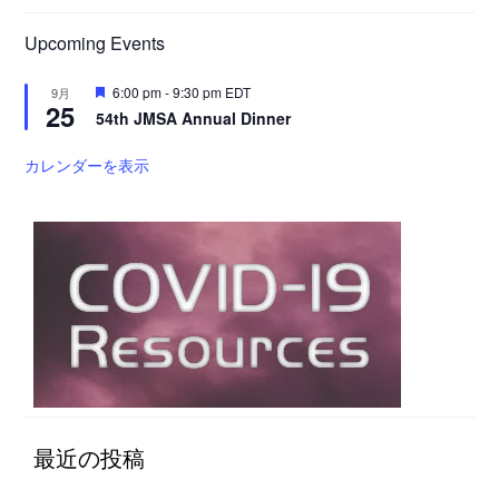
Upcoming Events
注
6:00 pm
-
9:30 pm
EDT
9月
25
目
54th JMSA Annual Dinner
カレンダーを表示
最近の投稿