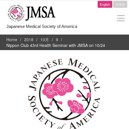
English
日本語
Japanese Medical Society of America
Home
2018
10月
9
Nippon Club 43rd Health Seminar with JMSA on 10/24