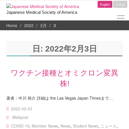
English
日本語
Japanese Medical Society of America
Home
2022
2月
3
日:
2022年2月3日
ワクチン接種とオミクロン変異
株!
著者：中川 裕介 詳細は the Las Vegas Japan Timesまで…
2022-02-03
Webpost
COVID-19
,
Member News
,
News
,
Student News
,
ニュース
,