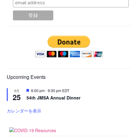
Upcoming Events
注
6:00 pm
-
9:30 pm
EDT
9月
25
目
54th JMSA Annual Dinner
カレンダーを表示