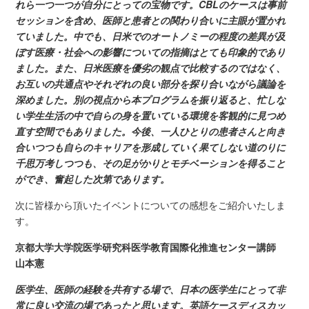
れら一つ一つが自分にとっての宝物です。CBLのケースは事前
セッションを含め、医師と患者との関わり合いに主眼が置かれ
ていました。中でも、日米でのオートノミーの程度の差異が及
ぼす医療・社会への影響についての指摘はとても印象的であり
ました。また、日米医療を優劣の観点で比較するのではなく、
お互いの共通点やそれぞれの良い部分を探り合いながら議論を
深めました。別の視点から本プログラムを振り返ると、忙しな
い学生生活の中で自らの身を置いている環境を客観的に見つめ
直す空間でもありました。今後、一人ひとりの患者さんと向き
合いつつも自らのキャリアを形成していく果てしない道のりに
千思万考しつつも、その足がかりとモチベーションを得ること
ができ、奮起した次第であります。
次に皆様から頂いたイベントについての感想をご紹介いたしま
す。
京都大学大学院医学研究科医学教育国際化推進センター講師
山本憲
医学生、医師の経験を共有する場で、日本の医学生にとって非
常に良い交流の場であったと思います。英語ケースディスカッ