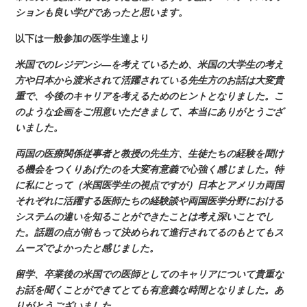
ションも良い学びであったと思います。
以下は一般参加の医学生達より
米国でのレジデンシ
―
を考えているため、米国の大学生の考え
方や日本から渡米されて活躍されている先生方のお話は大変貴
重で、今後のキャリアを考えるためのヒントとなりました。こ
のような企画をご用意いただきまして、本当にありがとうござ
いました。
両国の医療関係従事者と教授の先生方、生徒たちの経験を聞け
る機会をつくりあげたのを大変有意義で心強く感じました。特
に私にとって（米国医学生の視点ですが）日本とアメリカ両国
それぞれに活躍する医師たちの経験談や両国医学分野における
システムの違いを知ることができたことは考え深いことでし
た。話題の点が前もって決められて進行されてるのもとてもス
ムーズでよかったと感じました。
留学、卒業後の米国での医師としてのキャリアについて貴重な
お話を聞くことができてとても有意義な時間となりました。あ
りがとうございました。