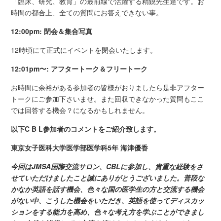
「臨床、研究、教育」の最前線で活躍する精鋭先生達です。お
時間の都合上、全ての質問にお答えできない事。
12:00pm: 閉会＆集合写真
12時頃にて正式にイベントを閉会いたします。
12:01pm〜: アフタートーク＆フリートーク
お時間に余裕がある参加者の皆様がおりましたら是非アフター
トークにご参加下さいませ。また回収できなかった質問もここ
では回答する機会？になるかもしれません。
以下
C B L参加者のコメントをご紹介致します。
東京女子医科大学医学部医学科5年 海津優香
今回は
JMSA国際交流サロン、CBLに参加し、貴重な経験をさ
せていただけましたこと誠にありがとうございました。普段な
かなか英語を話す機会、色々な国の医学生の方と交流する機会
がない中、こうした機会をいただき、英語を使ってディスカッ
ションをする能力を高め、色々な考え方を学ぶことができまし