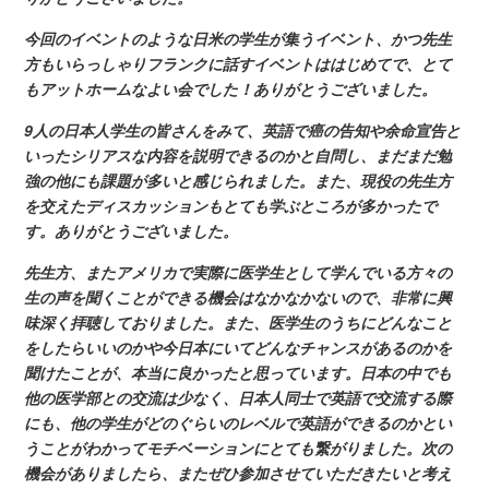
今回のイベントのような日米の学生が集うイベント、かつ先生
方もいらっしゃりフランクに話すイベントははじめてで、とて
もアットホームなよい会でした！ありがとうございました。
9
人の日本人学生の皆さんをみて、英語で癌の告知や余命宣告と
いったシリアスな内容を説明できるのかと自問し、まだまだ勉
強の他にも課題が多いと感じられました。また、現役の先生方
を交えたディスカッションもとても学ぶところが多かったで
す。ありがとうございました。
先生方、またアメリカで実際に医学生として学んでいる方々の
生の声を聞くことができる機会はなかなかないので、非常に興
味深く拝聴しておりました。また、医学生のうちにどんなこと
をしたらいいのかや今日本にいてどんなチャンスがあるのかを
聞けたことが、本当に良かったと思っています。日本の中でも
他の医学部との交流は少なく、日本人同士で英語で交流する際
にも、他の学生がどのぐらいのレベルで英語ができるのかとい
うことがわかってモチベーションにとても繋がりました。次の
機会がありましたら、またぜひ参加させていただきたいと考え