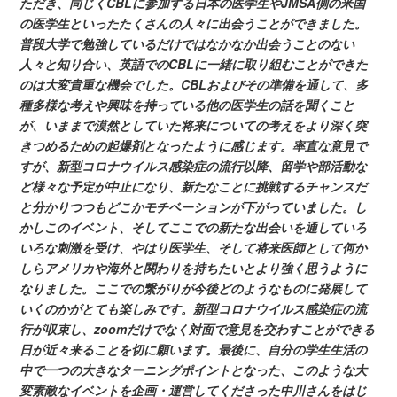
ただき、同じくCBLに参加する日本の医学生やJMSA側の米国
の医学生といったたくさんの人々に出会うことができました。
普段大学で勉強しているだけではなかなか出会うことのない
人々と知り合い、英語でのCBLに一緒に取り組むことができた
のは大変貴重な機会でした。CBLおよびその準備を通して、多
種多様な考えや興味を持っている他の医学生の話を聞くこと
が、いままで漠然としていた将来についての考えをより深く突
きつめるための起爆剤となったように感じます。率直な意見で
すが、新型コロナウイルス感染症の流行以降、留学や部活動な
ど様々な予定が中止になり、新たなことに挑戦するチャンスだ
と分かりつつもどこかモチベーションが下がっていました。し
かしこのイベント、そしてここでの新たな出会いを通していろ
いろな刺激を受け、やはり医学生、そして将来医師として何か
しらアメリカや海外と関わりを持ちたいとより強く思うように
なりました。ここでの繋がりが今後どのようなものに発展して
いくのかがとても楽しみです。新型コロナウイルス感染症の流
行が収束し、zoomだけでなく対面で意見を交わすことができる
日が近々来ることを切に願います。最後に、自分の学生生活の
中で一つの大きなターニングポイントとなった、このような大
変素敵なイベントを企画・運営してくださった中川さんをはじ