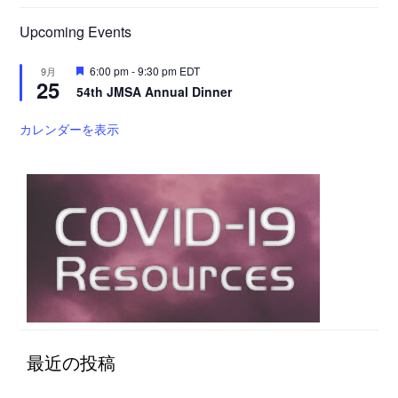
Upcoming Events
注
6:00 pm
-
9:30 pm
EDT
9月
25
目
54th JMSA Annual Dinner
カレンダーを表示
最近の投稿