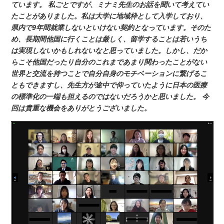
ています。 私ごとですが、ミナミ先生のお話を聞いて考えてい
たことがありました。私は大学に地域枠として入学しており、
県内で9年間就業しないといけない契約となっています。そのた
め、長期間他国に行くことは厳しく、留学することは若いうち
は実現しないかもしれないなと思っていました。しかし、だか
らこそ他国だったり自分のこれまであまり関わったことがない
世界と交流を持つことで自分自身のモチベーションに繋げるこ
ともできますし、先生方が途中で仰っていたように日本の医療
の標準化の一端も担えるのではないだろうかと思いました。 今
回は貴重な機会をありがとうございました。