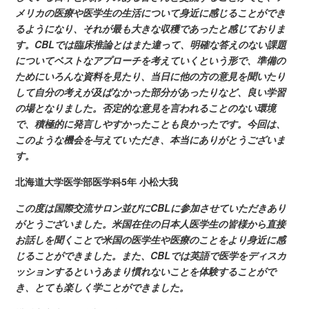
メリカの医療や医学生の生活について身近に感じることができ
るようになり、それが最も大きな収穫であったと感じておりま
す。CBLでは臨床推論とはまた違って、明確な答えのない課題
についてベストなアプローチを考えていくという形で、準備の
ためにいろんな資料を見たり、当日に他の方の意見を聞いたり
して自分の考えが及ばなかった部分があったりなど、良い学習
の場となりました。否定的な意見を言われることのない環境
で、積極的に発言しやすかったことも良かったです。今回は、
このような機会を与えていただき、本当にありがとうございま
す。
北海道大学医学部医学科
5年 小松大我
この度は国際交流サロン並びに
CBLに参加させていただきあり
がとうございました。米国在住の日本人医学生の皆様から直接
お話しを聞くことで米国の医学生や医療のことをより身近に感
じることができました。また、CBLでは英語で医学をディスカ
ッションするというあまり慣れないことを体験することがで
き、とても楽しく学ことができました。