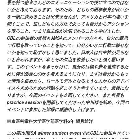
景を持つ患者さんとのコミュニケーションで役に立つのではな
いかと考えております。そのため、どちらの医学教育が良いか
を一概に決めることは出来ませんが、アメリカと日本の違いを
聞くことで、逆にどちらの方法であっても自分からアクション
を取ること、つまり自主性が大切であることを学びました。
CBLの参加者の皆様もJMSAのメンバーの方々も、自分の意思
で行動を取っていることを知って、自分がいかに行動に移せな
いかを知って恥ずかしく思いました。日本人は自主性が足らな
いと言われますが、私もその欠点を改善したいと強く思いま
す。このイベントをきっかけに、自分の目標や夢を達成するた
めに何が必要なのかを考えるようになり、まずは自分からもっ
と情報を集めたり、ロールモデルとなるような人からのアドバ
イスを求めるための行動を起こそうと考えています。最後にな
りますが、今回のイベントを企画してください、また何度も
practice sessionを開催してくださった中川様を始め、今回の
イベントに参加した皆様に感謝申し上げます。
東京医科歯科大学医学部医学科
5年 望月雄洋
この度は
JMSA winter student eventでのCBLに参加させてい