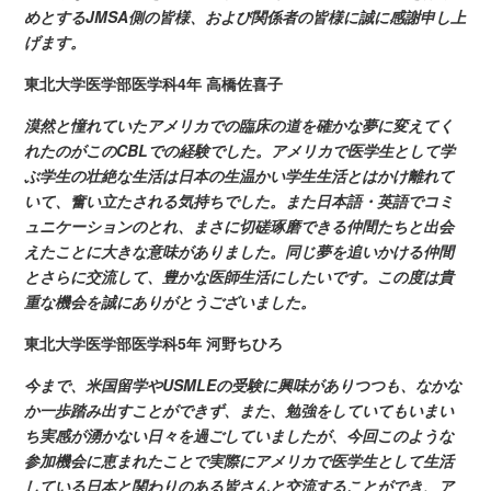
めとするJMSA側の皆様、および関係者の皆様に誠に感謝申し上
げます。
東北大学医学部医学科
4年 高橋佐喜子
漠然と憧れていたアメリカでの臨床の道を確かな夢に変えてく
れたのがこの
CBLでの経験でした。アメリカで医学生として学
ぶ学生の壮絶な生活は日本の生温かい学生生活とはかけ離れて
いて、奮い立たされる気持ちでした。また日本語・英語でコミ
ュニケーションのとれ、まさに切磋琢磨できる仲間たちと出会
えたことに大きな意味がありました。同じ夢を追いかける仲間
とさらに交流して、豊かな医師生活にしたいです。この度は貴
重な機会を誠にありがとうございました。
東北大学医学部医学科
5年
河野ちひろ
今まで、米国留学や
USMLEの受験に興味がありつつも、なかな
か一歩踏み出すことができず、また、勉強をしていてもいまい
ち実感が湧かない日々を過ごしていましたが、今回このような
参加機会に恵まれたことで実際にアメリカで医学生として生活
している日本と関わりのある皆さんと交流することができ、ア