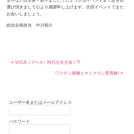
運び頂きまして心より感謝申し上げます。次回イベントでまた
お会いしましょう。
総合企画担当 中川裕介
投
VUCA（ブーカ）時代を生き抜く?!
稿
ナ
ワクチン接種とオミクロン変異株!
ビ
ゲ
ー
ユーザー名またはメールアドレス
シ
ョ
パスワード
ン