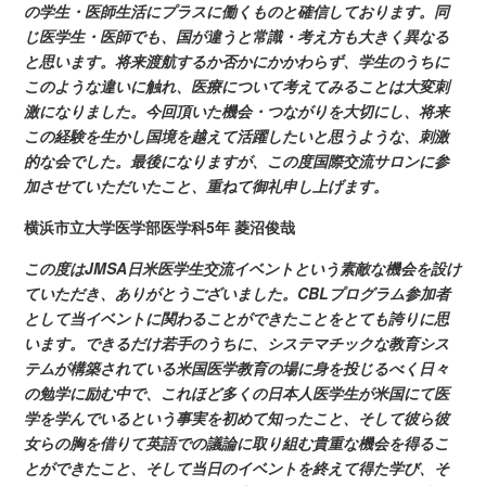
の学生・医師生活にプラスに働くものと確信しております。同
じ医学生・医師でも、国が違うと常識・考え方も大きく異なる
と思います。将来渡航するか否かにかかわらず、学生のうちに
このような違いに触れ、医療について考えてみることは大変刺
激になりました。今回頂いた機会・つながりを大切にし、将来
この経験を生かし国境を越えて活躍したいと思うような、刺激
的な会でした。最後になりますが、この度国際交流サロンに参
加させていただいたこと、重ねて御礼申し上げます。
横浜市立大学医学部医学科5年
菱沼俊哉
この度は
JMSA日米医学生交流イベントという素敵な機会を設け
ていただき、ありがとうございました。CBLプログラム参加者
として当イベントに関わることができたことをとても誇りに思
います。できるだけ若手のうちに、システマチックな教育シス
テムが構築されている米国医学教育の場に身を投じるべく日々
の勉学に励む中で、これほど多くの日本人医学生が米国にて医
学を学んでいるという事実を初めて知ったこと、そして彼ら彼
女らの胸を借りて英語での議論に取り組む貴重な機会を得るこ
とができたこと、そして当日のイベントを終えて得た学び、そ