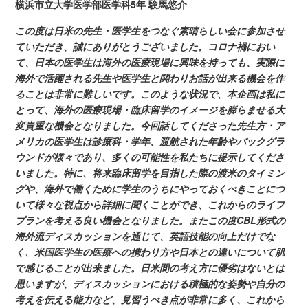
横浜市立大学医学部医学科5年
験馬悠介
この度は日米の先生・医学生をつなぐ素晴らしい会に参加させ
ていただき、誠にありがとうございました。コロナ禍におい
て、日本の医学生は海外の医療現場に興味を持っても、実際に
海外で活躍される先生や医学生と関わりお話が出来る機会を作
ることは非常に難しいです。このような状況で、本企画は私に
とって、海外の医療現場・臨床留学のイメージを膨らませる大
変貴重な機会となりました。今回話してくださった先生方・ア
メリカの医学生は診療科・学年、渡航された年齢やバックグラ
ウンドが様々であり、多くの可能性を私たちに提示してくださ
いました。特に、将来臨床留学を目指した際の渡米のタイミン
グや、海外で働くために学生のうちにやっておくべきことにつ
いて様々な視点から詳細に聞くことができ、これからのライフ
プランを考える良い機会となりました。またこの度
CBL形式の
海外流ディスカッションを通じて、英語技能の向上だけでな
く、米国医学生の医療への携わり方や日本との違いについて肌
で感じることが出来ました。日米間の考え方に優劣はないとは
思いますが、ディスカッションにおける積極的な姿勢や自分の
考えを伝える能力など、見習うべき点が非常に多く、これから