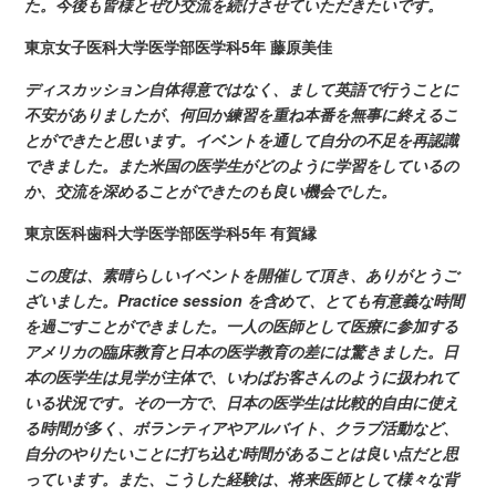
た。今後も皆様とぜひ交流を続けさせていただきたいです。
東京女子医科大学医学部医学科5年 藤原美佳
ディスカッション自体得意ではなく、まして英語で行うことに
不安がありましたが、何回か練習を重ね本番を無事に終えるこ
とができたと思います。イベントを通して自分の不足を再認識
できました。また米国の医学生がどのように学習をしているの
か、交流を深めることができたのも良い機会でした。
東京医科歯科大学医学部医学科
5年 有賀縁
この度は、素晴らしいイベントを開催して頂き、ありがとうご
ざいました。
Practice session を含めて、とても有意義な時間
を過ごすことができました。一人の医師として医療に参加する
アメリカの臨床教育と日本の医学教育の差には驚きました。日
本の医学生は見学が主体で、いわばお客さんのように扱われて
いる状況です。その一方で、日本の医学生は比較的自由に使え
る時間が多く、ボランティアやアルバイト、クラブ活動など、
自分のやりたいことに打ち込む時間があることは良い点だと思
っています。また、こうした経験は、将来医師として様々な背