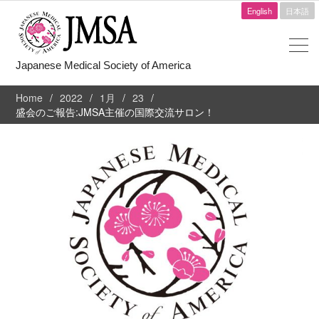
English
日本語
Japanese Medical Society of America
Home
2022
1月
23
盛会のご報告:JMSA主催の国際交流サロン！