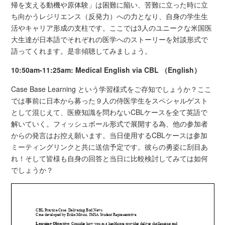
帰を支える動機や原体験」は困難に陥い、苦難に立った時に立
ち向かうレジリエンス（反発力）への力となり、自身の学生生
活やキャリア形成の支柱です。ここでは3人のユニークな米国医
大生達が日本語でそれぞれの医学へのストーリーを対談形式で
語ってくれます。是非傾聴してみましょう。
10:50am-11:25am: Medical English via CBL （English）
Case Base Learning という学習様式をご存知でしょうか？ここ
では事前に日本から募った９人の侍医学生をスペシャルゲスト
として混じえて、医療知識を問わないCBLケースを全て英語で
解いていく。フィッシュボール形式で展開する為、他の参加者
からの発言はお控え願います。当日使用するCBLケースは参加
ミーティングリンクと共に送信予定です。彼らの勇姿に刮目あ
れ！そして皆様も自身の回答と当日に比較検討してみては如何
でしょうか？