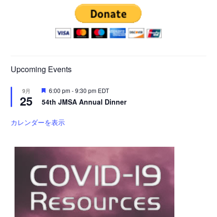
Upcoming Events
注
6:00 pm
-
9:30 pm
EDT
9月
25
目
54th JMSA Annual Dinner
カレンダーを表示