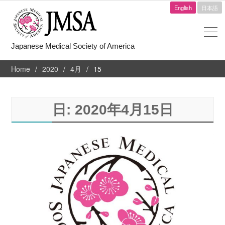
English
日本語
Japanese Medical Society of America
Home
2020
4月
15
日:
2020年4月15日