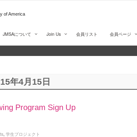
y of America
JMSAについて
Join Us
会員リスト
会員ページ
015年4月15日
ing Program Sign Up
ts
,
学生プロジェクト