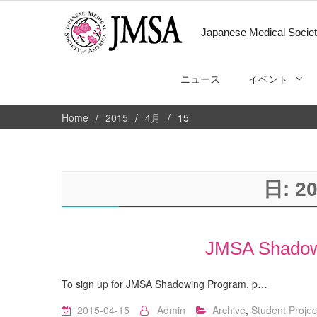
Japanese Medical Societ
ニュース
イベント
Home
2015
4月
15
日:
2
JMSA Shadow
To sign up for JMSA Shadowing Program, p…
2015-04-15
Admin
Archive
,
Student Projec