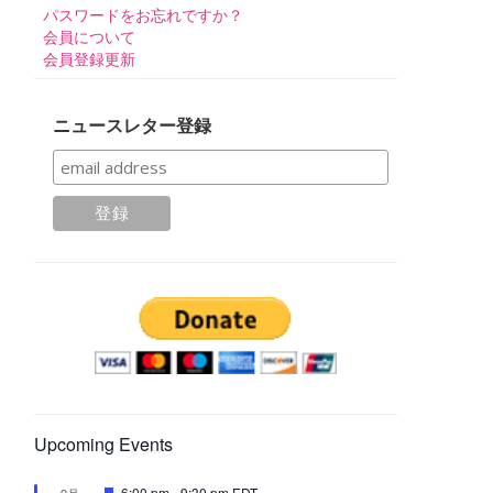
パスワードをお忘れですか？
会員について
会員登録更新
ニュースレター登録
Upcoming Events
注
6:00 pm
-
9:30 pm
EDT