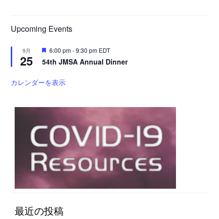
Upcoming Events
注
6:00 pm
-
9:30 pm
EDT
9月
25
目
54th JMSA Annual Dinner
カレンダーを表示
最近の投稿