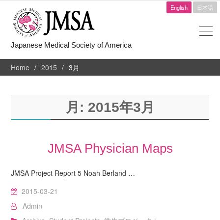
English
日本語
Japanese Medical Society of America
Home
2015
3月
月:
2015年3月
JMSA Physician Maps
JMSA Project Report 5 Noah Berland …
2015-03-21
Admin