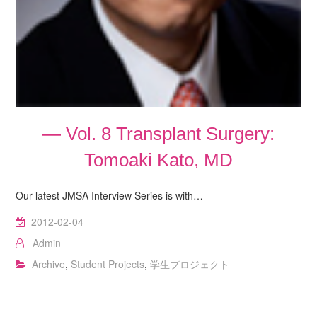
— Vol. 8 Transplant Surgery:
Tomoaki Kato, MD
Our latest JMSA Interview Series is with…
2012-02-04
Admin
Archive
,
Student Projects
,
学生プロジェクト