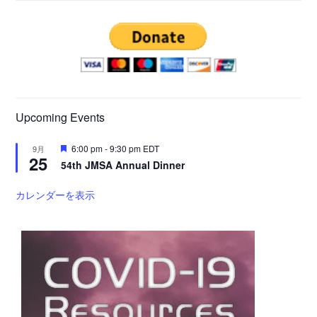
Upcoming Events
注
6:00 pm
-
9:30 pm
EDT
9月
25
目
54th JMSA Annual Dinner
カレンダーを表示