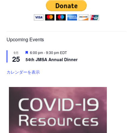
Upcoming Events
注
6:00 pm
-
9:30 pm
EDT
9月
25
目
54th JMSA Annual Dinner
カレンダーを表示