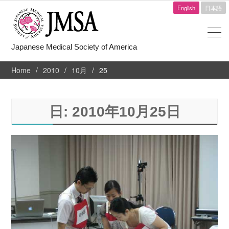
English
日本語
Japanese Medical Society of America
Home
2010
10月
25
日:
2010年10月25日