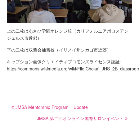
上の二枚はあさひ学園オレンジ校（カリフォルニア州ロスアン
ジェルス市近郊）
下の二枚は双葉会補習校（イリノイ州シカゴ市近郊）
キャプション画像クリエイティブコモンズライセンス認証:
https://commons.wikimedia.org/wiki/File:Chokai_JHS_2B_classroo
投
JMSA Mentorship Program – Update
稿
ナ
JMSA 第二回オンライン国際サロンイベント
ビ
ゲ