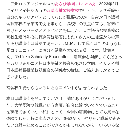
ニア州ロスアンジェルスの
あさひ学園オレンジ校
、2023年2月
にイリノイ州シカゴの
双葉会補習授業校
で行った。大学受験や
自分のキャリアパスとしてなにが重要なのか、自身が日本語補
習授業校の卒業者である事から、高校生の視点に立ち、将来に
向けたメッセージとアドバイスを伝えた。日本語補習授業校の
高校生達は熱心に聴き質疑応答にもたくさんの生徒達からの声
があり講演会は盛況であった。JMSAとして我々はこのような日
系コミュニティーにおける活動を大いに支援します。詠舞さ
ん、Nishioka Scholarly Foundation、講演会を開催してくださっ
たカリフォルニア州日本語補習授業校あさひ学園、イリノイ州
日本語補習授業校双葉会の関係者の皆様、ご協力ありがとうご
ざいました。
補習校生徒からもいろいろなコメントがよせられました：
本日は講演会を開いてくださり、誠にありがとうございまし
た。大学受験や就職という言葉が自分に近づいてきていること
を実感できていない私にとって、今回の講演会はとても貴重な
体験でした。特に永吉さんの、”経験から、やりたい職業や進み
たい分野を決めることができるかもしれないから、いろいろな