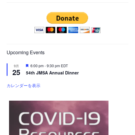
Upcoming Events
注
6:00 pm
-
9:30 pm
EDT
9月
25
目
54th JMSA Annual Dinner
カレンダーを表示