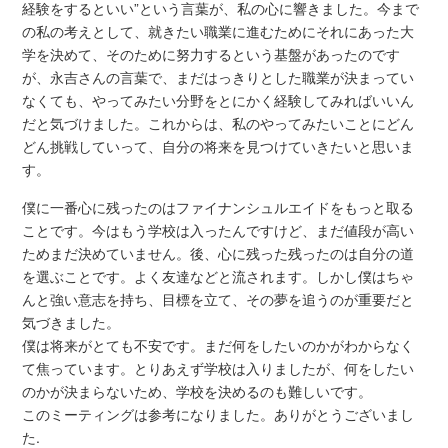
経験をするといい”という言葉が、私の心に響きました。今まで
の私の考えとして、就きたい職業に進むためにそれにあった大
学を決めて、そのために努力するという基盤があったのです
が、永吉さんの言葉で、まだはっきりとした職業が決まってい
なくても、やってみたい分野をとにかく経験してみればいいん
だと気づけました。これからは、私のやってみたいことにどん
どん挑戦していって、自分の将来を見つけていきたいと思いま
す。
僕に一番心に残ったのはファイナンシュルエイドをもっと取る
ことです。今はもう学校は入ったんですけど、まだ値段が高い
ためまだ決めていません。後、心に残った残ったのは自分の道
を選ぶことです。よく友達などと流されます。しかし僕はちゃ
んと強い意志を持ち、目標を立て、その夢を追うのが重要だと
気づきました。
僕は将来がとても不安です。まだ何をしたいのかがわからなく
て焦っています。とりあえず学校は入りましたが、何をしたい
のかが決まらないため、学校を決めるのも難しいです。
このミーティングは参考になりました。ありがとうございまし
た.