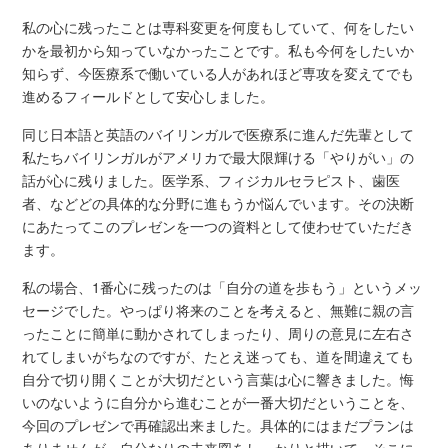
私の心に残ったことは専科変更を何度もしていて、何をしたい
かを最初から知っていなかったことです。私も今何をしたいか
知らず、今医療系で働いている人があれほど専攻を変えてでも
進めるフィールドとして安心しました。
同じ日本語と英語のバイリンガルで医療系に進んだ先輩として
私たちバイリンガルがアメリカで最大限輝ける「やりがい」の
話が心に残りました。医学系、フィジカルセラピスト、歯医
者、などどの具体的な分野に進もうか悩んでいます。その決断
にあたってこのプレゼンを一つの資料として使わせていただき
ます。
私の場合、1番心に残ったのは「自分の道を歩もう」というメッ
セージでした。やっぱり将来のことを考えると、無難に親の言
ったことに簡単に動かされてしまったり、周りの意見に左右さ
れてしまいがちなのですが、たとえ迷っても、道を間違えても
自分で切り開くことが大切だという言葉は心に響きました。悔
いのないように自分から進むことが一番大切だということを、
今回のプレゼンで再確認出来ました。具体的にはまだプランは